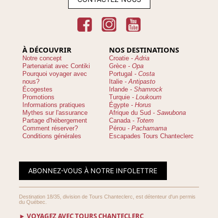
À DÉCOUVRIR
NOS DESTINATIONS
Notre concept
Croatie
- Adria
Partenariat avec Contiki
Grèce
- Opa
Pourquoi voyager avec
Portugal
- Costa
nous?
Italie
- Antipasto
Écogestes
Irlande
- Shamrock
Promotions
Turquie
- Loukoum
Informations pratiques
Égypte
- Horus
Mythes sur l'assurance
Afrique du Sud
- Sawubona
Partage d'hébergement
Canada
- Totem
Comment réserver?
Pérou
- Pachamama
Conditions générales
Escapades Tours Chanteclerc
ABONNEZ-VOUS À NOTRE INFOLETTRE
Destination 18/35, division de Tours Chanteclerc, est détenteur d'un permis
du Québec.
► VOYAGEZ AVEC TOURS CHANTECLERC